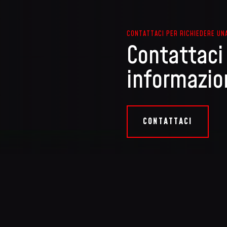
Il nostro elettrauto veri
dell’impianto elettrico de
CONTATTACI PER RICHIEDERE UN
elettroniche per verifica
Contattaci 
velocemente per riportare 
informazio
CONTATTACI
 legale e amministrativa
Telefono