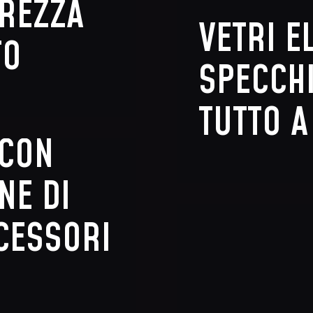
UREZZA
VETRI E
TO
SPECCHI
TUTTO A
 CON
NE DI
CCESSORI
R
VETRI ELETTRI