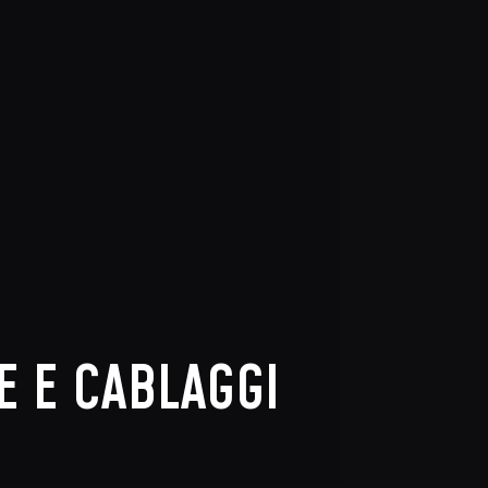
 A FUNZIONARE
rono, specchietti che non si muovono?
nente elettrico presente sulla tua auto o
 ridarti il pieno controllo e la piena
E E CABLAGGI