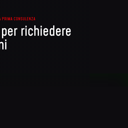
ficherà il funzionamento di ogni elemento
l tuo veicolo. Utilizziamo diagnosi
A PRIMA CONSULENZA
re l’origine del problema e interveniamo
per richiedere
il tuo veicolo in strada il prima possibile.
ni