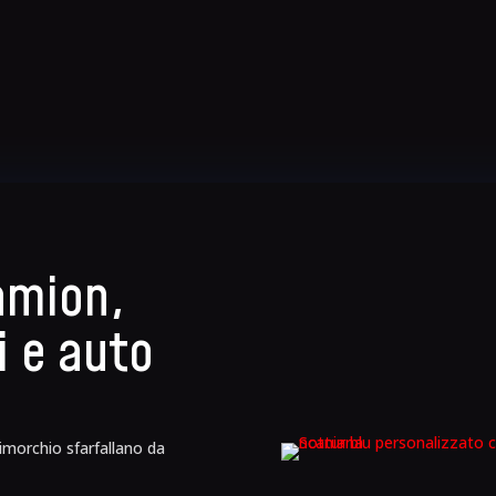
amion,
li e auto
rimorchio sfarfallano da