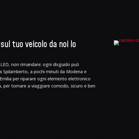
ul tuo veicolo da noi lo
ori LED, non rimandare: ogni disguido può
i a Spilamberto, a pochi minuti da Modena e
milia per riparare ogni elemento elettronico
ra, per tornare a viaggiare comodo, sicuro e ben
BATTERIE E C
La batteria da segnali d
partire?